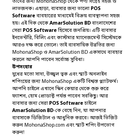
তাদের জন্য MohonaShop থেকে পণ্য সংগ্রহ সহজ ও
লাভজনক। এছাড়া, ব্যবসার জন্য ভালো
POS
Software
ব্যবহারের মাধ্যমেই বিক্রয় ব্যবস্থাপনা সহজ
হয়। এই দিক থেকে
AmarSolution BD
বাংলাদেশের
সেরা
POS Software
হিসেবে জনপ্রিয়। এটি ব্যবসার
ইনভেন্টরি, বিলিং এবং কাস্টমার ম্যানেজমেন্ট সিস্টেমকে
আরও দক্ষ করে তোলে। তাই ব্যবসায়িক উন্নতির জন্য
MohonaShop ও
AmarSolution BD
একসাথে ব্যবহার
করলে আপনি পাবেন সর্বোচ্চ সুবিধা।
উপসংহার
দুধের মতো সাদা
, উজ্জ্বল ত্বক
এবং স্মার্ট অনলাইন
শপিংয়ের জন্য MohonaShop একটি বিশ্বস্ত প্ল্যাটফর্ম।
আপনি চাইলে এখানে স্কিন কেয়ার থেকে শুরু করে
ফ্যাশন, হোম প্রোডাক্ট পর্যন্ত পাবেন সবকিছু। আর
ব্যবসার জন্য সেরা
POS Software
চাইলে
AmarSolution BD
-কে বেছে নিন, যা আপনার
ব্যবসাকে ডিজিটাল ও আধুনিক করবে। আজই ভিজিট
করুন
MohonaShop.com
এবং স্মার্ট শপিং উপভোগ
করুন!