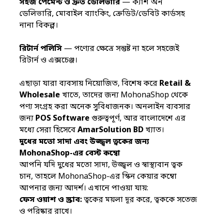
সহজ পেমেন্ট ও দ্রুত ডেলিভারি
— ক্যাশ অন
ডেলিভারি,
মোবাইল ব্যাংকিং,
ক্রেডিট/ডেবিট কার্ডসহ
নানা বিকল্প।
রিটার্ন পলিসি
— পণ্যের ক্ষেত্রে সন্তুষ্ট না হলে সহজেই
রিটার্ন ও এক্সচেঞ্জ।
এছাড়া যারা ব্যবসায় নিয়োজিত, বিশেষ করে
Retail &
Wholesale
খাতে, তাদের জন্য MohonaShop থেকে
পণ্য সংগ্রহ করা অনেক সুবিধাজনক। অনলাইন ব্যবসার
জন্য
POS Software
গুরুত্বপূর্ণ, আর বাংলাদেশে এর
মধ্যে সেরা হিসেবে
AmarSolution BD
খ্যাত।
দুধের মতো সাদা এবং উজ্জ্বল ত্বকের জন্য
MohonaShop-
এর বেস্ট কম্বো
আপনি যদি দুধের মতো সাদা, উজ্জ্বল ও স্বাস্থ্যবান ত্বক
চান, তাহলে MohonaShop-এর স্কিন কেয়ার কম্বো
আপনার জন্য আদর্শ। এখানে পাওয়া যায়:
ফেস ওয়াশ ও স্ক্রাব
:
ত্বকের ময়লা দূর করে, ত্বককে সতেজ
ও পরিষ্কার রাখে।